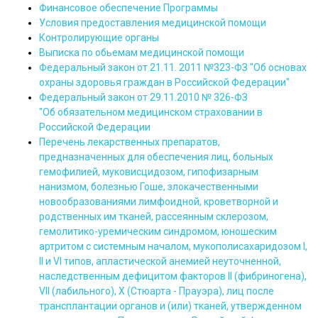
Финансовое обеспечение Программы
Условия предоставления медицинской помощи
Контролирующие органы
Выписк
а по обьемам медицинской помощи
Федеральный закон от 21.11. 2011 №323-ФЗ "Об основах
охраны здоровья граждан в Российской Федерации"
Федеральный закон от 29.11.2010 № 326-ФЗ
"Об обязательном медицинском страховании в
Российской Федерации
Перечень лекарственных препаратов,
предназначенных для обеспечения лиц, больных
гемофилией, муковисцидозом, гипофизарным
нанизмом, болезнью Гоше, злокачественными
новообразованиями лимфоидной, кроветворной и
родственных им тканей, рассеянным склерозом,
гемолитико-уремическим синдромом, юношеским
артритом с системным началом, мукополисахаридозом I,
II и VI типов, апластической анемией неуточненной,
наследственным дефицитом факторов II (фибриногена),
VII (лабильного), X (Стюарта - Прауэра), лиц после
трансплантации органов и (или) тканей, утвержденном